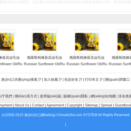
斯葵花油公司]提供，該企業(yè)負(fù)責(zé)信息內(nèi)容的真實(shí)性、準(zh
煉葵花油毛油
俄羅斯精煉葵花油毛油
俄羅斯精煉葵花油毛油
俄羅斯精煉
nflower Oil/Ru
Russian Sunflower Oil/Ru
Russian Sunflower Oil/Ru
Russian Sunfl
ned Sunflower
ssian Refined Sunflower
ssian Refined Sunflower
ssian Refine
n Crude Sunflo
Oil/Russian Crude Sunflo
Oil/Russian Crude Sunflo
Oil/Russian C
[
進(jìn)口供應(yīng)搜索
]? [
加入收藏
]? [
告訴好友
]? [
打印本文
]? [
關(guān)閉窗口
ssian Sunflowe
wer Oil/Russian Sunflowe
wer Oil/Russian Sunflowe
wer Oil/Russi
ries/Russian Su
r Oil Factories/Russian Su
r Oil Factories/Russian Su
r Oil Factorie
l Manufacturer
n)于我們
|
聯(lián)系方式
nflower Oil Manufacturer
|
使用協(xié)議
|
版權(quán)隱私
nflower Oil Manufacturer
|
網(wǎng)站地圖
nflower Oil M
|
排名推
unflower Oil S
s/Russian Sunflower Oil S
s/Russian Sunflower Oil S
s/Russian Sun
Payment
|
About Us
|
Contact
|
Agreement
|
Copyright
|
Sitemap
|
Spread
|
Guestboo
ussian Sunflow
uppliers/Russian Sunflow
uppliers/Russian Sunflow
uppliers/Russ
(c)2008-2015 進(jìn)出口網(wǎng) ChinaInOut.com SYSTEM All Rights Reserved
 Exporters
er Oil Exporters
er Oil Exporters
er Oil Ex
|