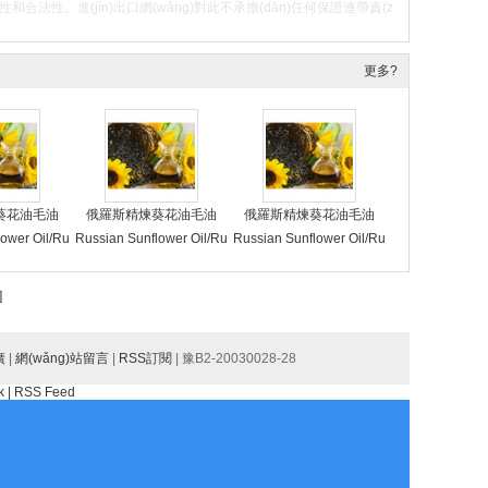
ǔn)確性和合法性。進(jìn)出口網(wǎng)對此不承擔(dān)任何保證連帶責(z
更多?
葵花油毛油
俄羅斯精煉葵花油毛油
俄羅斯精煉葵花油毛油
ower Oil/Ru
Russian Sunflower Oil/Ru
Russian Sunflower Oil/Ru
d Sunflower
ssian Refined Sunflower
ssian Refined Sunflower
rude Sunflo
Oil/Russian Crude Sunflo
Oil/Russian Crude Sunflo
]
an Sunflowe
wer Oil/Russian Sunflowe
wer Oil/Russian Sunflowe
s/Russian Su
r Oil Factories/Russian Su
r Oil Factories/Russian Su
anufacturer
廣
|
網(wǎng)站留言
nflower Oil Manufacturer
|
RSS訂閱
|
豫B2-20030028-28
nflower Oil Manufacturer
flower Oil S
s/Russian Sunflower Oil S
s/Russian Sunflower Oil S
k
|
RSS Feed
ian Sunflow
uppliers/Russian Sunflow
uppliers/Russian Sunflow
porters
er Oil Exporters
er Oil Exporters