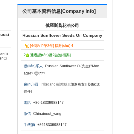
公司基本資料信息[Company Info]
俄羅斯葵花油公司
Russi
Russian Sunflower Seeds Oil Company
[全球VIP第3年] 指數(shù):4
er Oi
?
通過認(rèn)證?
[誠信檔案]
er Oi
聯(lián)系人
Russian Sunflower Oi(先生)?Man
ager?
?
?
?
會(huì)員
[
當(dāng)前離線
]
[加為商友]
[發(fā)送
信件]
電話
+86-18339988147
微信
Chinainout_yang
手機(jī)
+8618339988147