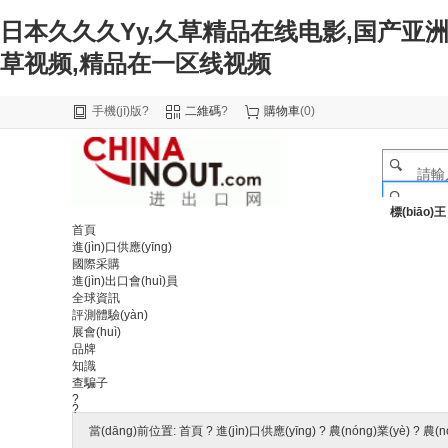
日本久久久Yy,久草精品在线电影,国产亚洲
草视频,精品在一区线视频
手機(jī)版
?
二維碼
?
購物車
(
0
)
標(biāo)王
首頁
進(jìn)口供應(yīng)
國際采購
進(jìn)出口會(huì)員
全球資訊
評測體驗(yàn)
展會(huì)
品牌
知識
查騙子
?
?
當(dāng)前位置:
首頁
?
進(jìn)口供應(yīng)
?
農(nóng)業(yè)
?
農(n