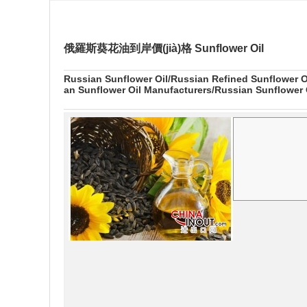
俄羅斯葵花油到岸價(jià)格 Sunflower Oil
Russian Sunflower Oil/Russian Refined Sunflower O
an Sunflower Oil Manufacturers/Russian Sunflower O