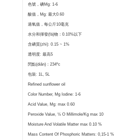
色號，碘Mg: 1-6
酸值，Mg: 最大0.60
過氧值，每公斤10毫克
水分和揮發(fā)物：0.10%以下
含磷質(zhì): 0.15 ~ 1%
透明度: 最高5
閃點(diǎn)：234ºc
包裝: 1L, 5L
Refined sunflower oil
Color Number, Mg Iodine: 1-6
Acid Value, Mg: max 0.60
Peroxide Value, ½ O Millimole/Kg max 10
Moisture And Volatile Matter max 0.10 %
Mass Co
ntent Of Phosphoric Matters: 0,15-1 %