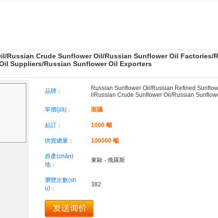
il/Russian Crude Sunflower Oil/Russian Sunflower Oil Factories/
il Suppliers/Russian Sunflower Oil Exporters
Russian Sunflower Oil/Russian Refined Sunflow
品牌：
l/Russian Crude Sunflower Oil/Russian Sunflow
單價(jià)：
面議
起訂：
1000 噸
供貨總量：
100000 噸
原產(chǎn)
東歐 - 俄羅斯
地：
瀏覽次數(sh
382
ù)：