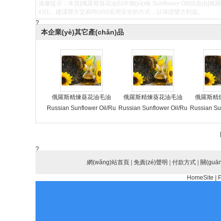
溫馨提示：本頁[俄羅斯葵花油到岸價(jià)格 Sunflower Oil]信息由[俄羅
é)任。建議雙方交易時(shí)采用安全的方式，以保證雙方利益。
?
本企業(yè)其它產(chǎn)品
俄羅斯精煉葵花油毛油
俄羅斯精煉葵花油毛油
俄羅斯精
Russian Sunflower Oil/Ru
Russian Sunflower Oil/Ru
Russian Su
ssian Refined Sunflower
ssian Refined Sunflower
ssian Refi
Oil/Russian Crude Sunflo
Oil/Russian Crude Sunflo
Oil/Russia
wer Oil/Russian Sunflowe
wer Oil/Russian Sunflowe
wer Oil/Ru
?
r Oil Factories/Russian Su
r Oil Factories/Russian Su
r Oil Facto
nflower Oil Manufacturer
網(wǎng)站首頁
nflower Oil Manufacturer
|
免責(zé)聲明
|
付款方式
nflower Oi
|
關(guā
s/Russian Sunflower Oil S
s/Russian Sunflower Oil S
s/Russian S
HomeSite
|
uppliers/Russian Sunflow
uppliers/Russian Sunflow
uppliers/R
er Oil Exporters
er Oil Exporters
er Oil