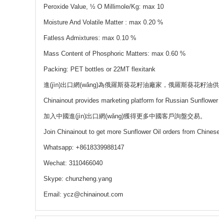
Peroxide Value, ½ O Millimole/Kg: max 10
Moisture And Volatile Matter : max 0.20 %
Fatless Admixtures: max 0.10 %
Mass Co
ntent of Phosphoric Matters: max 0.60 %
Packing: PET bottles or 22MT flexitank
進(jìn)出口網(wǎng)為俄羅斯葵花籽油廠家，俄羅斯葵花籽油供應
Chinainout provides marketing platform for Russian Sunflower
加入中國進(jìn)出口網(wǎng)獲得更多中國客戶詢盤交易。
Join Chinainout to get more Sunflower Oil orders from Chinese
Whatsapp: +8618339988147
Wechat: 3110466040
Skype: chunzheng.yang
Email: ycz@chinainout.com