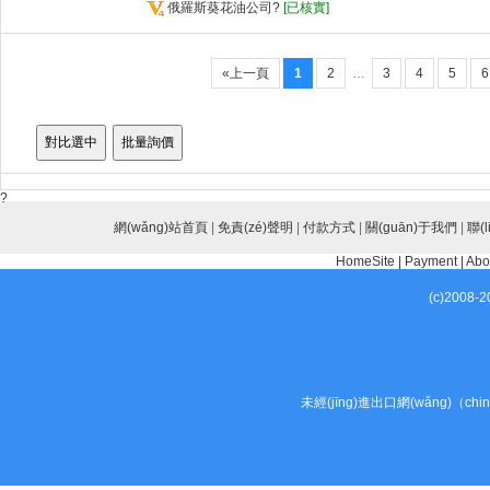
俄羅斯葵花油公司
?
[已核實]
«上一頁
1
2
…
3
4
5
?
網(wǎng)站首頁
|
免責(zé)聲明
|
付款方式
|
關(guān)于我們
|
聯(
HomeSite
|
Payment
|
Abo
(c)2008-
未經(jīng)進出口網(wǎng)（ch