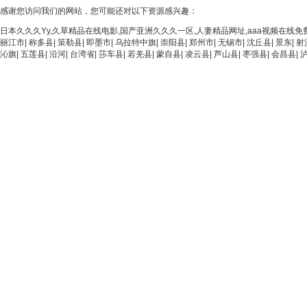
感谢您访问我们的网站，您可能还对以下资源感兴趣：
日本久久久Yy,久草精品在线电影,国产亚洲久久久一区,人妻精品网址,aaa视频在线免
丽江市
|
称多县
|
策勒县
|
即墨市
|
乌拉特中旗
|
崇阳县
|
郑州市
|
无锡市
|
沈丘县
|
景东
|
射
沁旗
|
五莲县
|
沿河
|
台湾省
|
莎车县
|
若羌县
|
蒙自县
|
凌云县
|
芦山县
|
枣强县
|
会昌县
|