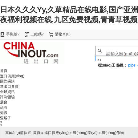
日本久久久Yy,久草精品在线电影,国产亚洲
夜福利视频在线,九区免费视频,青青草视频
手機版
?
二維碼
?
購物車
(
0
)
標(biāo)王
熱搜：
pipe
首頁
進口供應(yīng)
國際采購
進出口會員
全球資訊
評測體驗
展會
品牌
知識
查騙子
?
?
當(dāng)前位置:
首頁
»
進口供應(yīng)
»
農(nóng)業(yè)
»
農(nóng)作物