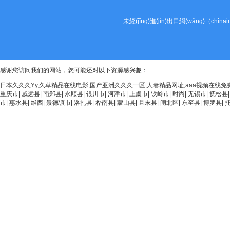
未經(jīng)進(jìn)出口網(wǎng)（chin
感谢您访问我们的网站，您可能还对以下资源感兴趣：
日本久久久Yy,久草精品在线电影,国产亚洲久久久一区,人妻精品网址,aaa视频在线免
重庆市
|
威远县
|
南郑县
|
永顺县
|
银川市
|
河津市
|
上虞市
|
铁岭市
|
时尚
|
无锡市
|
抚松县
市
|
惠水县
|
维西
|
景德镇市
|
洛扎县
|
桦南县
|
蒙山县
|
且末县
|
闸北区
|
东至县
|
博罗县
|