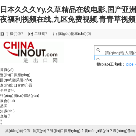
日本久久久Yy,久草精品在线电影,国产亚洲
夜福利视频在线,九区免费视频,青青草视频
手機(jī)版
?
二維碼
?
購(gòu)物車(chē)
(
0
)
標(biāo)王
熱搜：
pipe
首頁(yè)
進(jìn)口供應(yīng)
國(guó)際采購(gòu)
進(jìn)出口會(huì)員
全球資訊
評(píng)測(cè)體驗(yàn)
展會(huì)
品牌
知識(shí)
查騙子
?
?
當(dāng)前位置:
首頁(yè)
?
進(jìn)口供應(yīng)
?
農(nóng)業(yè)
?
農(nóng)作物