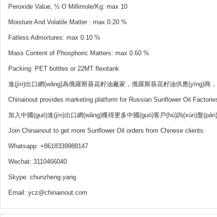
Peroxide Value, ½ O Millimole/Kg: max 10
Moisture And Volatile Matter : max 0.20 %
Fatless Admixtures: max 0.10 %
Mass Co
ntent of Phosphoric Matters: max 0.60 %
Packing: PET bottles or 22MT flexitank
進(jìn)出口網(wǎng)為俄羅斯葵花籽油廠家，俄羅斯葵花籽油供應(yīng)商
Chinainout provides marketing platform for Russian Sunflower Oil Factori
加入中國(guó)進(jìn)出口網(wǎng)獲得更多中國(guó)客戶(hù)詢(xún)盤(pán)交易
Join Chinainout to get more Sunflower Oil orders from Chinese clients.
Whatsapp: +8618339988147
Wechat: 3110466040
Skype: chunzheng.yang
Email: ycz@chinainout.com