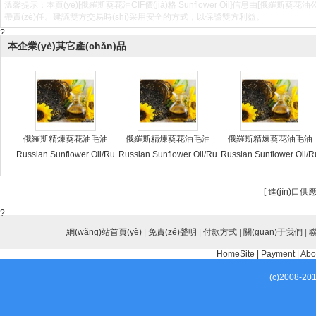
溫馨提示：本頁(yè)[俄羅斯葵花油CIF價(jià)格 Sunflower Oil]信息由[俄羅斯葵花油公司
帶責(zé)任。建議雙方交易時(shí)采用安全的方式，以保證雙方利益。
?
本企業(yè)其它產(chǎn)品
俄羅斯精煉葵花油毛油
俄羅斯精煉葵花油毛油
俄羅斯精煉葵花油毛油
Russian Sunflower Oil/Ru
Russian Sunflower Oil/Ru
Russian Sunflower Oil/R
ssian Refined Sunflower
ssian Refined Sunflower
ssian Refined Sunflowe
Oil/Russian Crude Sunflo
Oil/Russian Crude Sunflo
Oil/Russian Crude Sunfl
[
進(jìn)口供應
wer Oil/Russian Sunflowe
wer Oil/Russian Sunflowe
wer Oil/Russian Sunflow
?
r Oil Factories/Russian Su
r Oil Factories/Russian Su
r Oil Factories/Russian S
nflower Oil Manufacturer
網(wǎng)站首頁(yè)
nflower Oil Manufacturer
|
免責(zé)聲明
|
付款方式
nflower Oil Manufacture
|
關(guān)于我們
|
聯
s/Russian Sunflower Oil S
s/Russian Sunflower Oil S
s/Russian Sunflower Oil 
HomeSite
|
Payment
|
Abo
uppliers/Russian Sunflow
uppliers/Russian Sunflow
uppliers/Russian Sunflo
(c)2008-20
er Oil Exporters
er Oil Exporters
er Oil Exporters