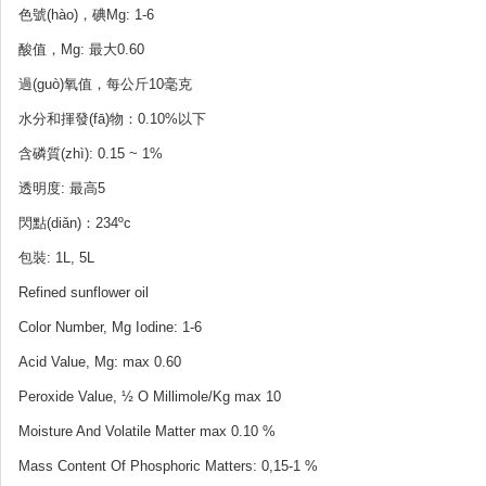
色號(hào)，碘Mg: 1-6
酸值，Mg: 最大0.60
過(guò)氧值，每公斤10毫克
水分和揮發(fā)物：0.10%以下
含磷質(zhì): 0.15 ~ 1%
透明度: 最高5
閃點(diǎn)：234ºc
包裝: 1L, 5L
Refined sunflower oil
Color Number, Mg Iodine: 1-6
Acid Value, Mg: max 0.60
Peroxide Value, ½ O Millimole/Kg max 10
Moisture And Volatile Matter max 0.10 %
Mass Co
ntent Of Phosphoric Matters: 0,15-1 %