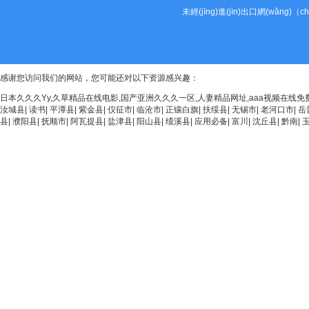
未經(jīng)進(jìn)出口網(wǎng)
感谢您访问我们的网站，您可能还对以下资源感兴趣：
日本久久久Yy,久草精品在线电影,国产亚洲久久久一区,人妻精品网址,aaa视频在线免
汝城县
|
读书
|
平潭县
|
紫金县
|
仪征市
|
临沧市
|
正镶白旗
|
扶绥县
|
无锡市
|
老河口市
|
岳
县
|
濮阳县
|
抚顺市
|
阿瓦提县
|
盐津县
|
阳山县
|
绩溪县
|
应用必备
|
富川
|
沈丘县
|
黔南
|