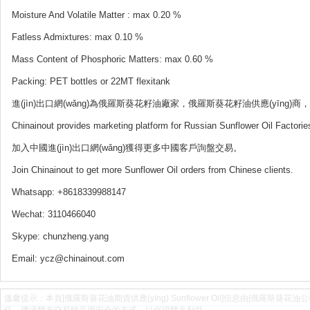
Moisture And Volatile Matter : max 0.20 %
Fatless Admixtures: max 0.10 %
Mass Co
ntent of Phosphoric Matters: max 0.60 %
Packing: PET bottles or 22MT flexitank
進(jìn)出口網(wǎng)為俄羅斯葵花籽油廠家，俄羅斯葵花籽油供應(yīn
Chinainout provides marketing platform for Russian Sunflower Oil Factori
加入中國進(jìn)出口網(wǎng)獲得更多中國客戶詢盤交易。
Join Chinainout to get more Sunflower Oil orders from Chinese clients.
Whatsapp: +8618339988147
Wechat: 3110466040
Skype: chunzheng.yang
Email: ycz@chinainout.com
溫馨提示：本頁[俄羅斯葵花油期貨供應(yīng) Sunflower Oil]信息由[俄羅斯葵花油公司]提供