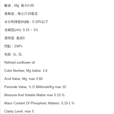
酸值，Mg: 最大0.60
過氧值，每公斤10毫克
水分和揮發(fā)物：0.10%以下
含磷質(zhì): 0.15 ~ 1%
透明度: 最高5
閃點：234ºc
包裝: 1L, 5L
Refined sunflower oil
Color Number, Mg Iodine: 1-6
Acid Value, Mg: max 0.60
Peroxide Value, ½ O Millimole/Kg max 10
Moisture And Volatile Matter max 0.10 %
Mass Co
ntent Of Phosphoric Matters: 0,15-1 %
Clarity Level: max 5