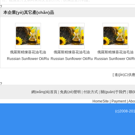
任。建議雙方交易時采用安全的方式，以保證雙方利益。
?
本企業(yè)其它產(chǎn)品
俄羅斯精煉葵花油毛油
俄羅斯精煉葵花油毛油
俄羅斯精煉葵花油毛油
Russian Sunflower Oil/Ru
Russian Sunflower Oil/Ru
Russian Sunflower Oil/R
ssian Refined Sunflower
ssian Refined Sunflower
ssian Refined Sunflowe
Oil/Russian Crude Sunflo
Oil/Russian Crude Sunflo
Oil/Russian Crude Sunfl
[
進(jìn)口供應
wer Oil/Russian Sunflowe
wer Oil/Russian Sunflowe
wer Oil/Russian Sunflow
?
r Oil Factories/Russian Su
r Oil Factories/Russian Su
r Oil Factories/Russian S
nflower Oil Manufacturer
網(wǎng)站首頁
nflower Oil Manufacturer
|
免責(zé)聲明
|
付款方式
nflower Oil Manufacture
|
關(guān)于我們
|
聯(
s/Russian Sunflower Oil S
s/Russian Sunflower Oil S
s/Russian Sunflower Oil 
HomeSite
|
Payment
|
Abo
uppliers/Russian Sunflow
uppliers/Russian Sunflow
uppliers/Russian Sunflo
(c)2008-20
er Oil Exporters
er Oil Exporters
er Oil Exporters