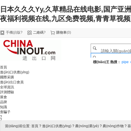
日本久久久Yy,久草精品在线电影,国产亚洲
夜福利视频在线,九区免费视频,青青草视频
手機(jī)版
?
二維碼
?
購物車
(
0
)
標(biāo)王
熱搜：
pipe
首頁
進(jìn)口供應(yīng)
國際采購
進(jìn)出口會員
全球資訊
評測體驗
展會
品牌
知識
查騙子
?
?
當(dāng)前位置:
首頁
?
進(jìn)口供應(yīng)
?
農(nóng)業(yè)
?
農(nóng)作物
?
葵